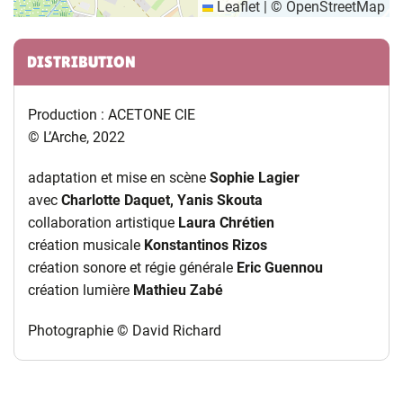
Leaflet
|
©
OpenStreetMap
Informations complémentaires
DISTRIBUTION
Production : ACETONE CIE
© L’Arche, 2022
adaptation et mise en scène
Sophie Lagier
avec
Charlotte Daquet,
Yanis Skouta
collaboration artistique
Laura Chrétien
création musicale
Konstantinos Rizos
création sonore et régie générale
Eric Guennou
création lumière
Mathieu Zabé
Photographie © David Richard