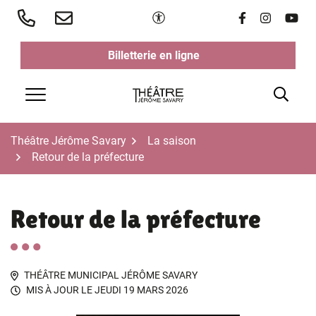
Aller
Paramètres d'accessibilité
Lien vers le 
Lien vers 
Lien v
au
contenu
Billetterie en ligne
(ouverture dans un nouvel ongl
(ouverture dans un nouvel ongl
Rech
Menu
Théâtre Jérôme Savary
La saison
Retour de la préfecture
Retour de la préfecture
THÉÂTRE MUNICIPAL JÉRÔME SAVARY
MIS À JOUR LE
JEUDI 19 MARS 2026