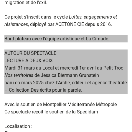
migration et de l’exil.
Ce projet s’inscrit dans le cycle
Luttes, engagements et
résistances
, déployé par ACETONE CIE depuis 2016.
Bord plateau avec l’équipe artistique et La Cimade.
AUTOUR DU SPECTACLE
LECTURE À DEUX VOIX
Mardi 31 mars au Local et mercredi 1er avril au Petit Troc
Nos territoires
de Jessica Biermann Grunstein
paru en mars 2025 chez L’Arche, éditeur et agence théâtrale
– Collection Des écrits pour la parole.
Avec le soutien de Montpellier Méditerranée Métropole
Ce spectacle reçoit le soutien de la Spedidam
Localisation :