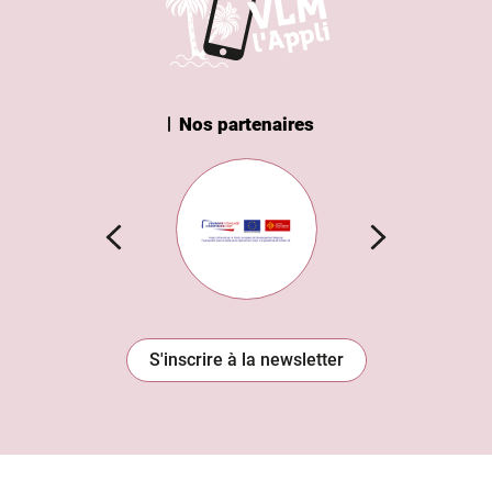
Nos partenaires
n Institut
Subvention européenne
S'inscrire à la newsletter