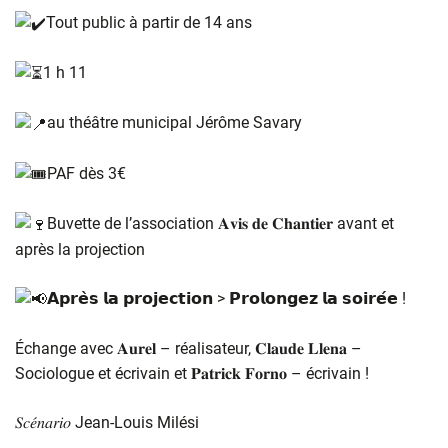
Tout public à partir de 14 ans
1 h
11
au théâtre municipal Jérôme Savary
PAF dès 3€
Buvette de l’association 𝐀𝐯𝐢𝐬 𝐝𝐞 𝐂𝐡𝐚𝐧𝐭𝐢𝐞𝐫 avant et
après la projection
𝗔𝗽𝗿𝗲̀𝘀 𝗹𝗮 𝗽𝗿𝗼𝗷𝗲𝗰𝘁𝗶𝗼𝗻 > 𝗣𝗿𝗼𝗹𝗼𝗻𝗴𝗲𝘇 𝗹𝗮 𝘀𝗼𝗶𝗿𝗲́𝗲 !
Échange avec 𝐀𝐮𝐫𝐞𝐥 – réalisateur, 𝐂𝐥𝐚𝐮𝐝𝐞 𝐋𝐥𝐞𝐧𝐚 –
Sociologue et écrivain et 𝐏𝐚𝐭𝐫𝐢𝐜𝐤 𝐅𝐨𝐫𝐧𝐨 – écrivain !
𝑆𝑐𝑒́𝑛𝑎𝑟𝑖𝑜 Jean-Louis Milési