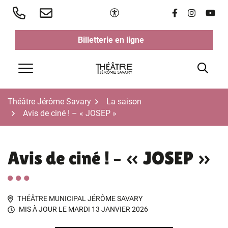
Aller
Paramètres d'accessibilité
Lien vers le 
Lien vers 
Lien v
au
contenu
Billetterie en ligne
(ouverture dans un nouvel ongl
(ouverture dans un nouvel ongl
Rech
Menu
Théâtre Jérôme Savary
La saison
Avis de ciné ! – « JOSEP »
Avis de ciné ! – « JOSEP »
THÉÂTRE MUNICIPAL JÉRÔME SAVARY
MIS À JOUR LE
MARDI 13 JANVIER 2026