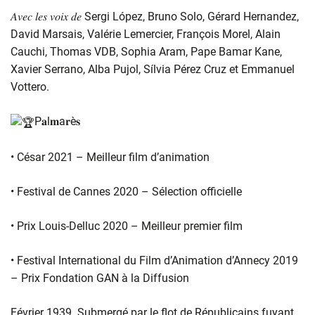
𝐴𝑣𝑒𝑐 𝑙𝑒𝑠 𝑣𝑜𝑖𝑥 𝑑𝑒 Sergi López, Bruno Solo, Gérard Hernandez,
David Marsais, Valérie Lemercier, François Morel, Alain
Cauchi, Thomas VDB, Sophia Aram, Pape Bamar Kane,
Xavier Serrano, Alba Pujol, Sílvia Pérez Cruz et Emmanuel
Vottero.
P𝐚l𝐦a𝐫è𝐬
• César 2021 – Meilleur film d’animation
• Festival de Cannes 2020 – Sélection officielle
• Prix Louis-Delluc 2020 – Meilleur premier film
• Festival International du Film d’Animation d’Annecy 2019
– Prix Fondation GAN à la Diffusion
Février 1939. Submergé par le flot de Républicains fuyant