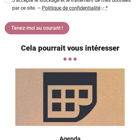
J‘accepte le stockage et le traitement de mes données
(ouverture dans 
par ce site. –
Politique de confidentialité
*
Cela pourrait vous intéresser
Agenda