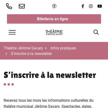
Aller
Paramètres d'accessibilité
Lien vers le 
Lien vers 
Lien v
au
contenu
Billetterie en ligne
(ouverture dans un nouvel ongl
(ouverture dans un nouvel ongl
Rech
Menu
Théâtre Jérôme Savary
Infos pratiques
S’inscrire à la newsletter
S’inscrire à la newsletter
Recevez tous les mois les informations culturelles du
théâtre municipal Jérôme Savary. Spectacles, dates,