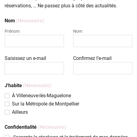
réservations, … Ne passez plus à côté des actualités.
Ce champ est masqué lorsque l‘on voit le formulaire.
Nom
(Nécessaire)
Prénom
Nom
Étapes suivantes : Synchronisation d’un mo
Pour tirer le meilleur parti de votre formulaire, nous vous s
E-mail
(Nécessaire)
Saisissez un e-mail
Confirmez l’e-mail
J'habite
(Nécessaire)
À Villeneuve-lès-Maguelone
Sur la Métropole de Montpellier
Ailleurs
Confidentialité
(Nécessaire)