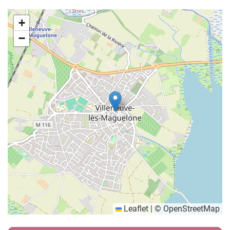
+
−
Leaflet
|
©
OpenStreetMap