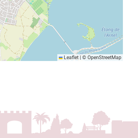
Leaflet
|
©
OpenStreetMap