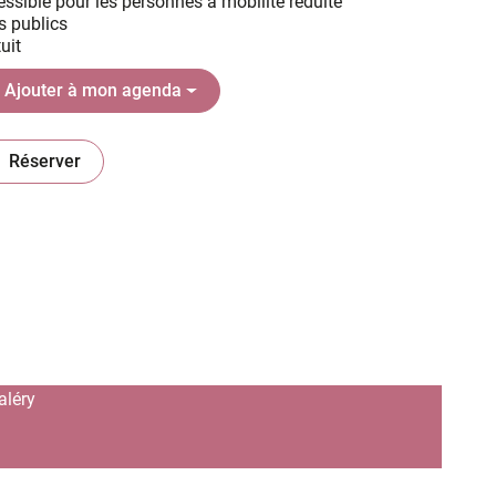
ssible pour les personnes à mobilité réduite
s publics
uit
Ajouter à mon agenda
Réserver
(ouverture dans un nouvel onglet)
aléry