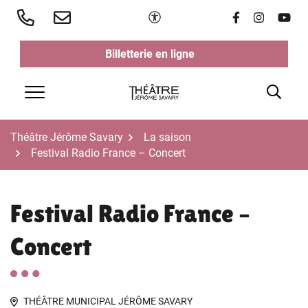
Aller
Paramètres d'accessibilité
Lien vers le 
Lien vers 
Lien v
au
contenu
Billetterie en ligne
(ouverture dans un nouvel ongl
(ouverture dans un nouvel ongl
Rech
Menu
Théâtre Jérôme Savary
La saison
Festival Radio France – Concert
Festival Radio France –
Concert
THÉÂTRE MUNICIPAL JÉRÔME SAVARY