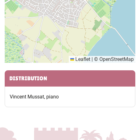
Leaflet
|
©
OpenStreetMap
Informations complémentaires
DISTRIBUTION
Vincent Mussat, piano