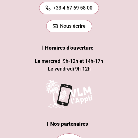
+33 4 67 69 58 00
Nous écrire
Horaires d'ouverture
Le mercredi 9h-12h et 14h-17h
Le vendredi 9h-12h
Nos partenaires
n Institut
Subvention européenne