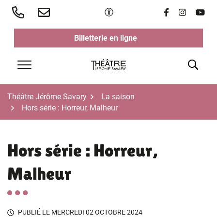
Aller
Paramètres d'accessibilité
Lien vers le 
Lien vers 
Lien v
au
contenu
Billetterie en ligne
(ouverture dans un nouvel ongl
(ouverture dans un nouvel ongl
Rech
Menu
Théâtre Jérôme Savary
La saison
Hors série : Horreur, Malheur
Hors série : Horreur,
Malheur
PUBLIÉ LE
MERCREDI 02 OCTOBRE 2024