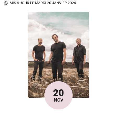
MIS À JOUR LE
MARDI 20 JANVIER 2026
20
Le
NOV