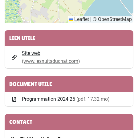
Leaflet
|
©
OpenStreetMap
Informations complémentaires
LIEN UTILE
Site web
(www.lesnuitsduchat.com)
DOCUMENT UTILE
Programmation 2024.25
(pdf, 17,32 mo)
CONTACT