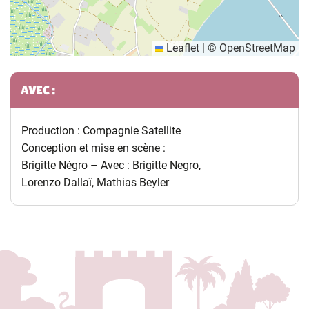
Leaflet
|
©
OpenStreetMap
Informations complémentaires
AVEC :
Production : Compagnie Satellite
Conception et mise en scène :
Brigitte Négro – Avec : Brigitte Negro,
Lorenzo Dallaï, Mathias Beyler