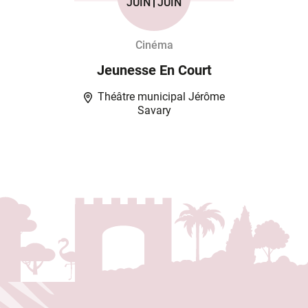
Du
au
JUIN
JUIN
Cinéma
Jeunesse En Court
Théâtre municipal Jérôme
Savary