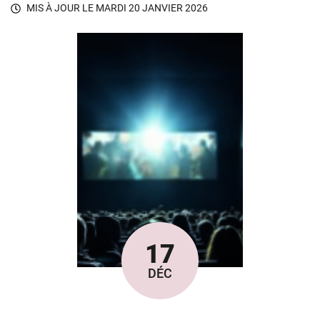
MIS À JOUR LE
MARDI 20 JANVIER 2026
17
Le
DÉC