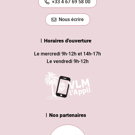
+33 4 67 69 58 00
Nous écrire
Horaires d'ouverture
Le mercredi 9h-12h et 14h-17h
Le vendredi 9h-12h
Nos partenaires
n Institut
Subvention européenne