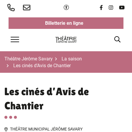
Aller
Paramètres d'accessibilité
Lien vers le 
Lien vers 
Lien v
au
contenu
Billetterie en ligne
(ouverture dans un nouvel ongl
(ouverture dans un nouvel ongl
Rech
Menu
Théâtre Jérôme Savary
La saison
Les cinés d’Avis de Chantier
Les cinés d’Avis de
Chantier
THÉÂTRE MUNICIPAL JÉRÔME SAVARY