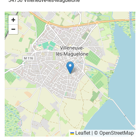
34750 Villeneuve-lès-Maguelone
+
−
Leaflet
|
©
OpenStreetMap