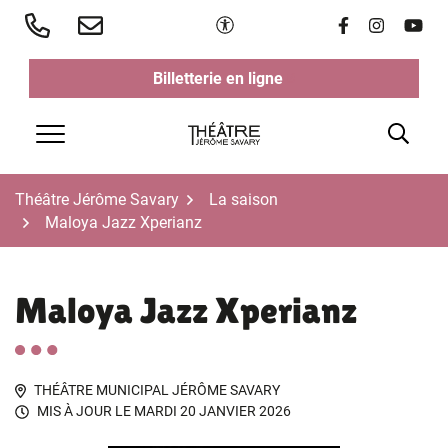
Aller
Paramètres d'accessibilité
Lien vers le 
Lien vers 
Lien v
au
contenu
Billetterie en ligne
(ouverture dans un nouvel ongl
(ouverture dans un nouvel ongl
Rech
Menu
Théâtre Jérôme Savary
La saison
Maloya Jazz Xperianz
Maloya Jazz Xperianz
THÉÂTRE MUNICIPAL JÉRÔME SAVARY
MIS À JOUR LE
MARDI 20 JANVIER 2026