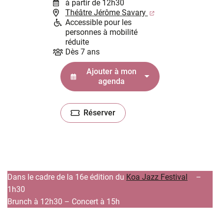
à partir de 12h30
(ouverture dans un
Théâtre Jérôme Savary
Accessible pour les
personnes à mobilité
réduite
Dès 7 ans
Ajouter à mon
agenda
Réserver
(ouverture dans un nouvel onglet)
(ouvert
Dans le cadre de la 16e édition du
Koa Jazz Festival
–
1h30
Brunch à 12h30 – Concert à 15h