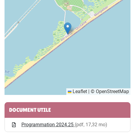
Leaflet
|
©
OpenStreetMap
Informations complémentaires
DOCUMENT UTILE
Programmation 2024.25
(pdf, 17,32 mo)