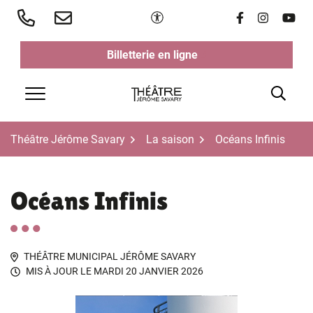
Aller
Paramètres d'accessibilité
Lien vers le 
Lien vers 
Lien v
au
contenu
Billetterie en ligne
(ouverture dans un nouvel ongl
(ouverture dans un nouvel ongl
Rech
Menu
Théâtre Jérôme Savary
La saison
Océans Infinis
Océans Infinis
THÉÂTRE MUNICIPAL JÉRÔME SAVARY
MIS À JOUR LE
MARDI 20 JANVIER 2026