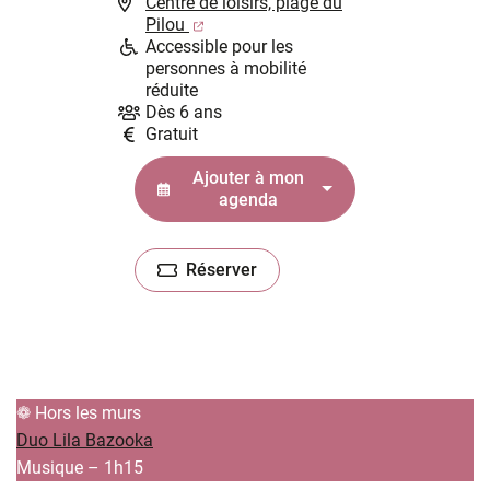
Centre de loisirs, plage du
(ouverture dans un nouvel onglet)
Pilou
Accessible pour les
personnes à mobilité
réduite
Dès 6 ans
Gratuit
Ajouter à mon
agenda
Réserver
(ouverture dans un nouvel onglet)
❁ Hors les murs
Duo Lila Bazooka
Musique – 1h15