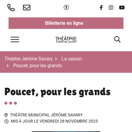
Aller
Paramètres d'accessibilité
Lien vers le 
Lien vers 
Lien v
au
contenu
Billetterie en ligne
(ouverture dans un nouvel ongl
(ouverture dans un nouvel ongl
Rech
Menu
Théâtre Jérôme Savary
La saison
Poucet, pour les grands
Poucet, pour les grands
THÉÂTRE MUNICIPAL JÉRÔME SAVARY
MIS À JOUR LE
VENDREDI 28 NOVEMBRE 2025