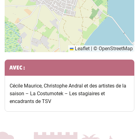
Leaflet
|
©
OpenStreetMap
Informations complémentaires
AVEC :
Cécile Maurice, Christophe Andral et des artistes de la
saison – La Costumotek – Les stagiaires et
encadrants de TSV