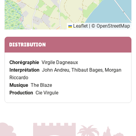
Leaflet
|
©
OpenStreetMap
Informations complémentaires
DISTRIBUTION
Chorégraphie
Virgile Dagneaux
Interprétation
John Andreu, Thibaut Bages, Morgan
Riccardo
Musique
The Blaze
Production
Cie Virgule