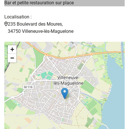
Bar et petite restauration sur place
Localisation :
235 Boulevard des Moures,
34750 Villeneuve-lès-Maguelone
+
−