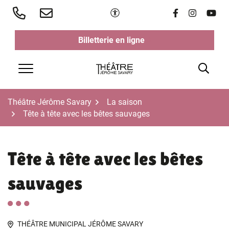
Aller
Paramètres d'accessibilité
Lien vers le 
Lien vers 
Lien v
au
contenu
Billetterie en ligne
(ouverture dans un nouvel ongl
(ouverture dans un nouvel ongl
Rech
Menu
Théâtre Jérôme Savary
La saison
Tête à tête avec les bêtes sauvages
Tête à tête avec les bêtes
sauvages
THÉÂTRE MUNICIPAL JÉRÔME SAVARY