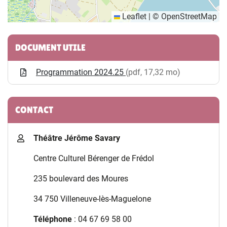
Leaflet
|
©
OpenStreetMap
Informations complémentaires
DOCUMENT UTILE
Programmation 2024.25
(pdf, 17,32 mo)
CONTACT
Théâtre Jérôme Savary
Centre Culturel Bérenger de Frédol
235 boulevard des Moures
34 750 Villeneuve-lès-Maguelone
Téléphone
: 04 67 69 58 00