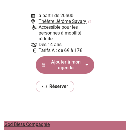
à partir de 20h00
(ouverture dans un
Théâtre Jérôme Savary
Accessible pour les
personnes à mobilité
réduite
Dès 14 ans
Tarifs A : de 6€ à 17€
Ajouter à mon
agenda
Réserver
(ouverture dans un nouvel onglet)
God Bless Compagnie