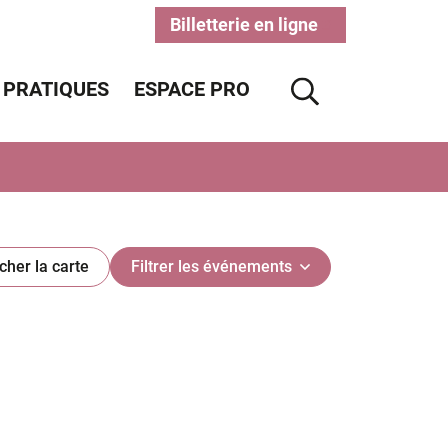
Billetterie en ligne
(ouverture dans un nouve
(ouverture dans un nouve
 PRATIQUES
ESPACE PRO
AFFICHER 
icher la carte
Filtrer les événements