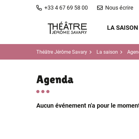
Aller
+33 4 67 69 58 00
Nous écrire
au
contenu
LA SAISON
Théâtre Jérôme Savary
La saison
Agen
Agenda
Filtrer les événements
Liste des événements
Aucun événement n'a pour le moment é