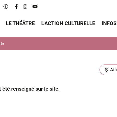
Lien vers le compte Facebook
Lien vers le compte Instagram
Lien vers la chaîne Youtube
Paramètres d'accessibilité
LE THÉÂTRE
L’ACTION CULTURELLE
INFOS
da
Aff
té renseigné sur le site.