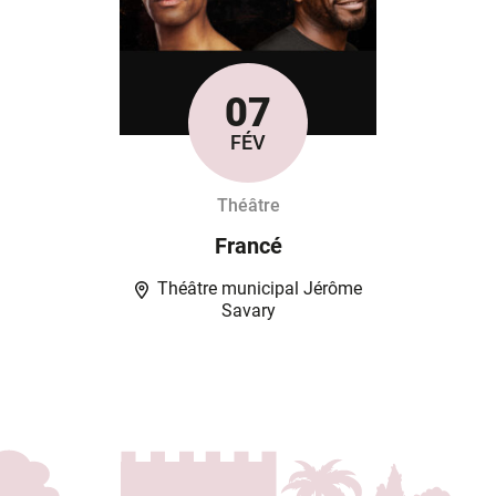
07
Le
FÉV
Théâtre
Francé
Théâtre municipal Jérôme
Savary