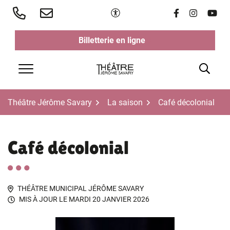
Aller
Paramètres d'accessibilité
Lien vers le 
Lien vers 
Lien v
au
contenu
Billetterie en ligne
(ouverture dans un nouvel ongl
(ouverture dans un nouvel ongl
Rech
Menu
Théâtre Jérôme Savary
La saison
Café décolonial
Café décolonial
THÉÂTRE MUNICIPAL JÉRÔME SAVARY
MIS À JOUR LE
MARDI 20 JANVIER 2026