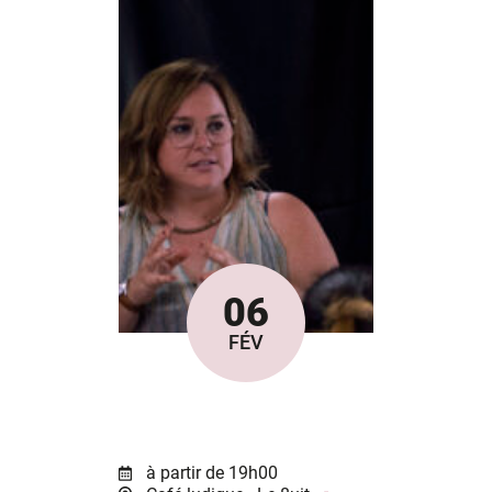
06
Le
FÉV
à partir de 19h00