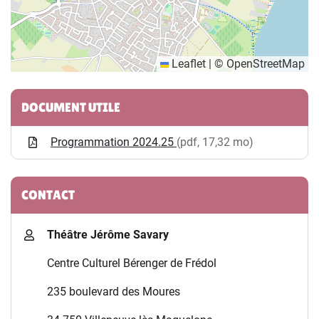
Leaflet
|
©
OpenStreetMap
Informations complémentaires
DOCUMENT UTILE
Programmation 2024.25
(pdf, 17,32 mo)
CONTACT
Théâtre Jérôme Savary
Centre Culturel Bérenger de Frédol
235 boulevard des Moures