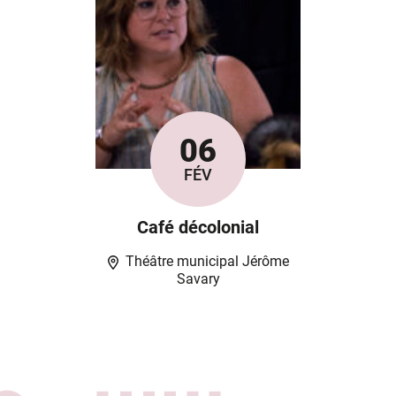
06
Le
FÉV
Café décolonial
Théâtre municipal Jérôme
Savary