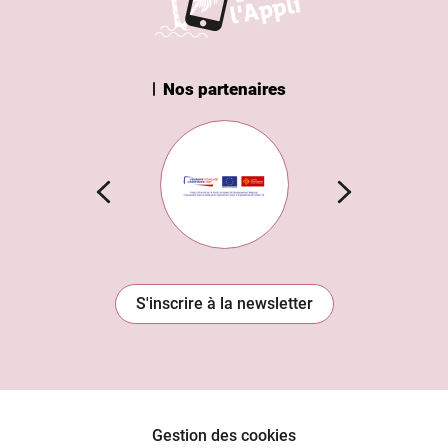
Nos partenaires
n Institut
Subvention européenne
S'inscrire à la newsletter
Gestion des cookies