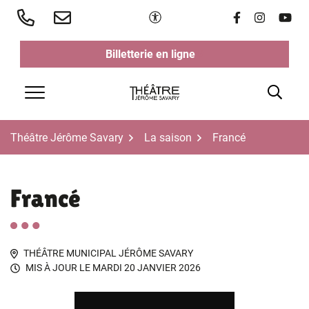
Aller
Paramètres d'accessibilité
Lien vers le 
Lien vers 
Lien v
au
contenu
Billetterie en ligne
(ouverture dans un nouvel ongl
(ouverture dans un nouvel ongl
Rech
Menu
Théâtre Jérôme Savary
La saison
Francé
Francé
THÉÂTRE MUNICIPAL JÉRÔME SAVARY
MIS À JOUR LE
MARDI 20 JANVIER 2026