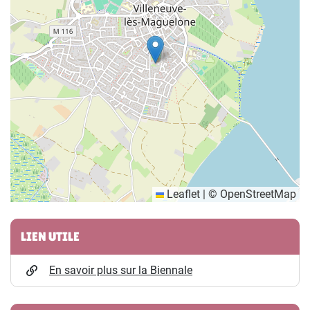
Leaflet
|
©
OpenStreetMap
Informations complémentaires
LIEN UTILE
En savoir plus sur la Biennale