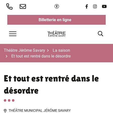
Aller
Paramètres d'accessibilité
Lien vers le 
Lien vers 
Lien v
au
contenu
Billetterie en ligne
(ouverture dans un nouvel ongl
(ouverture dans un nouvel ongl
Rech
Menu
Théâtre Jérôme Savary
La saison
Et tout est rentré dans le désordre
Et tout est rentré dans le
désordre
THÉÂTRE MUNICIPAL JÉRÔME SAVARY